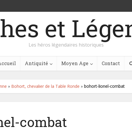
hes et Lége
Les héros légendaires historiques
Accueil
Antiquité
Moyen Age
Contact
enne
»
Bohort, chevalier de la Table Ronde
»
bohort-lionel-combat
onel-combat