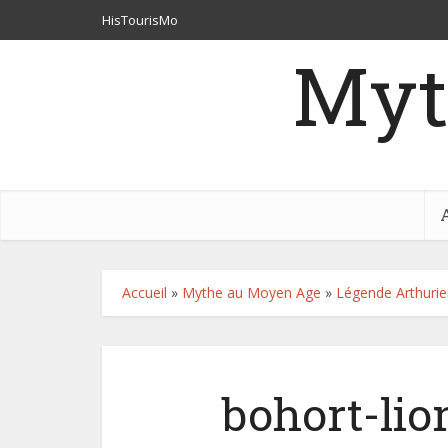
HisTourisMo
Myt
Accueil
»
Mythe au Moyen Age
»
Légende Arthuri
bohort-li